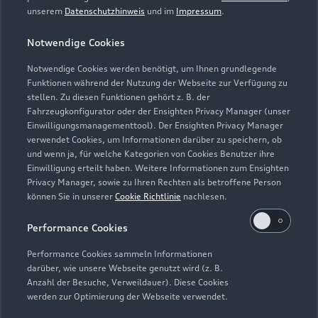
Alle Modelle
unserem
Datenschutzhinweis
und im
Impressum
.
Modelle vergleichen
Service & Zubehör
Neuwagensuche
Notwendige Cookies
Elektromodelle
Notwendige Cookies werden benötigt, um Ihnen grundlegende
Gebrauchtwagensuche
Support
Saisonale Angebote
Funktionen während der Nutzung der Webseite zur Verfügung zu
Plug-in-Hybride
stellen. Zu diesen Funktionen gehört z. B. der
Gebrauchtwagen
Audi Services
Fahrzeugkonfigurator oder der Ensighten Privacy Manager (unser
Über Audi
Kundenservice
Einwilligungsmanagementtool). Der Ensighten Privacy Manager
Finanzierung
Garantie
verwendet Cookies, um Informationen darüber zu speichern, ob
Händlersuche
und wenn ja, für welche Kategorien von Cookies Benutzer ihre
Aktionen & Angebote
Unternehmen
Audi digital services
Einwilligung erteilt haben. Weitere Informationen zum Ensighten
Audi Code
Privacy Manager, sowie zu Ihren Rechten als betroffene Person
Geschäftskunden
Karriere
myAudi
können Sie in unserer
Cookie Richtlinie
nachlesen.
Häufige Fragen (FAQ)
Investor Relations
Performance Cookies
© 2026 AUDI AG. Alle Rechte vorbehalten
Audi Online Beratung
Presse & Media Center
Performance Cookies sammeln Informationen
Impressum
Rechtliches
Hinweisgebersystem
Online-Terminvereinbarung
darüber, wie unsere Webseite genutzt wird (z. B.
Datenschutz
Datenschutzinformation
Cookie-Einstellungen
Anzahl der Besuche, Verweildauer). Diese Cookies
Servicekontakt
werden zur Optimierung der Webseite verwendet.
Cookie-Richtlinie
Barrierefreiheit
Audi erleben
Digital Services Act
EU Data Act