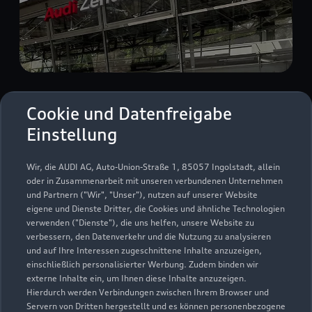
Düsseldorfer Straße 261
Cookie und Datenfreigabe
45481 Mülheim an der Ruhr
Einstellung
0208 484880
Wir, die AUDI AG, Auto-Union-Straße 1, 85057 Ingolstadt, allein
oder in Zusammenarbeit mit unseren verbundenen Unternehmen
info@audi-wolf.de
und Partnern ("Wir", "Unser"), nutzen auf unserer Website
eigene und Dienste Dritter, die Cookies und ähnliche Technologien
verwenden ("Dienste"), die uns helfen, unsere Website zu
Kontaktdaten herunterladen
verbessern, den Datenverkehr und die Nutzung zu analysieren
und auf Ihre Interessen zugeschnittene Inhalte anzuzeigen,
einschließlich personalisierter Werbung. Zudem binden wir
externe Inhalte ein, um Ihnen diese Inhalte anzuzeigen.
Öffnungszeiten
Hierdurch werden Verbindungen zwischen Ihrem Browser und
Servern von Dritten hergestellt und es können personenbezogene