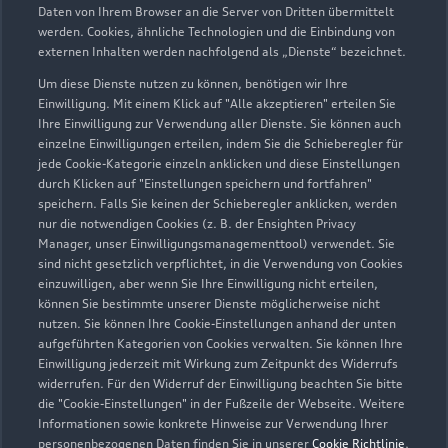
Daten von Ihrem Browser an die Server von Dritten übermittelt
werden. Cookies, ähnliche Technologien und die Einbindung von
Verkauf
externen Inhalten werden nachfolgend als „Dienste“ bezeichnet.
Geschlossen
,
öffnet am
Samstag 09:00
Um diese Dienste nutzen zu können, benötigen wir Ihre
Einwilligung. Mit einem Klick auf "Alle akzeptieren" erteilen Sie
Ihre Einwilligung zur Verwendung aller Dienste. Sie können auch
Service
einzelne Einwilligungen erteilen, indem Sie die Schieberegler für
Geschlossen
,
öffnet am
Samstag 09:00
jede Cookie-Kategorie einzeln anklicken und diese Einstellungen
durch Klicken auf "Einstellungen speichern und fortfahren"
speichern. Falls Sie keinen der Schieberegler anklicken, werden
Teile- und Zubehörverkauf
nur die notwendigen Cookies (z. B. der Ensighten Privacy
Geschlossen
,
öffnet am
Samstag 09:00
Manager, unser Einwilligungsmanagementtool) verwendet. Sie
sind nicht gesetzlich verpflichtet, in die Verwendung von Cookies
einzuwilligen, aber wenn Sie Ihre Einwilligung nicht erteilen,
können Sie bestimmte unserer Dienste möglicherweise nicht
nutzen. Sie können Ihre Cookie-Einstellungen anhand der unten
Zurück nach oben
aufgeführten Kategorien von Cookies verwalten. Sie können Ihre
Einwilligung jederzeit mit Wirkung zum Zeitpunkt des Widerrufs
Modelle
widerrufen. Für den Widerruf der Einwilligung beachten Sie bitte
die "Cookie-Einstellungen" in der Fußzeile der Webseite. Weitere
Informationen sowie konkrete Hinweise zur Verwendung Ihrer
Kaufen & leasen
personenbezogenen Daten finden Sie in unserer
Cookie Richtlinie
,