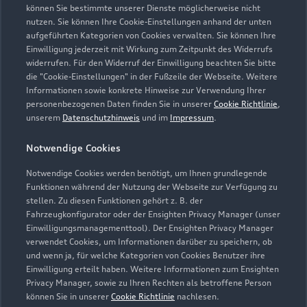
Düsseldorfer Straße 261
können Sie bestimmte unserer Dienste möglicherweise nicht
45481 Mülheim an der Ruhr
nutzen. Sie können Ihre Cookie-Einstellungen anhand der unten
aufgeführten Kategorien von Cookies verwalten. Sie können Ihre
Einwilligung jederzeit mit Wirkung zum Zeitpunkt des Widerrufs
0208 484880
widerrufen. Für den Widerruf der Einwilligung beachten Sie bitte
die "Cookie-Einstellungen" in der Fußzeile der Webseite. Weitere
info@audi-wolf.de
Informationen sowie konkrete Hinweise zur Verwendung Ihrer
personenbezogenen Daten finden Sie in unserer
Cookie Richtlinie
,
unserem
Datenschutzhinweis
und im
Impressum
.
Kontaktdaten herunterladen
Notwendige Cookies
Notwendige Cookies werden benötigt, um Ihnen grundlegende
Öffnungszeiten
Funktionen während der Nutzung der Webseite zur Verfügung zu
stellen. Zu diesen Funktionen gehört z. B. der
Fahrzeugkonfigurator oder der Ensighten Privacy Manager (unser
Einwilligungsmanagementtool). Der Ensighten Privacy Manager
Verkauf
verwendet Cookies, um Informationen darüber zu speichern, ob
Geschlossen
,
öffnet am
Montag 08:30
und wenn ja, für welche Kategorien von Cookies Benutzer ihre
Einwilligung erteilt haben. Weitere Informationen zum Ensighten
Privacy Manager, sowie zu Ihren Rechten als betroffene Person
Service
können Sie in unserer
Cookie Richtlinie
nachlesen.