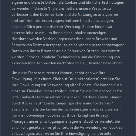
eigene und Dienste Dritter, die Cookies und ähnliche Technologien
verwenden ("Dienste"), die uns helfen, unsere Website zu
Audi Zentrum Mülheim
verbessern, den Datenverkehr und die Nutzung zu analysieren
und auf Ihre Interessen zugeschnittene Inhalte anzuzeigen,
Autoverkauf
Servicepartner
einschließlich personalisierter Werbung. Zudem binden wir
externe Inhalte ein, um Ihnen diese Inhalte anzuzeigen.
Audi Gebrauchtwagen :plus
e-tron
R8 Verkaufspartner
Hierdurch werden Verbindungen zwischen Ihrem Browser und
Service R8
Servern von Dritten hergestellt und es können personenbezogene
Daten von Ihrem Browser an die Server von Dritten übermittelt
werden. Cookies, ähnliche Technologien und die Einbindung von
externen Inhalten werden nachfolgend als „Dienste“ bezeichnet.
Um diese Dienste nutzen zu können, benötigen wir Ihre
Einwilligung. Mit einem Klick auf "Alle akzeptieren" erteilen Sie
Ihre Einwilligung zur Verwendung aller Dienste. Sie können auch
einzelne Einwilligungen erteilen, indem Sie die Schieberegler für
jede Cookie-Kategorie einzeln anklicken und diese Einstellungen
durch Klicken auf "Einstellungen speichern und fortfahren"
speichern. Falls Sie keinen der Schieberegler anklicken, werden
nur die notwendigen Cookies (z. B. der Ensighten Privacy
Manager, unser Einwilligungsmanagementtool) verwendet. Sie
sind nicht gesetzlich verpflichtet, in die Verwendung von Cookies
einzuwilligen, aber wenn Sie Ihre Einwilligung nicht erteilen,