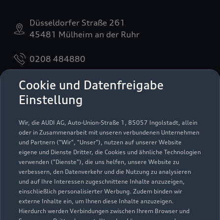
Düsseldorfer Straße 261
45481 Mülheim an der Ruhr
0208 484880
Cookie und Datenfreigabe
info@audi-wolf.de
Einstellung
Kontaktdaten herunterladen
Wir, die AUDI AG, Auto-Union-Straße 1, 85057 Ingolstadt, allein
oder in Zusammenarbeit mit unseren verbundenen Unternehmen
und Partnern ("Wir", "Unser"), nutzen auf unserer Website
Öffnungszeiten
eigene und Dienste Dritter, die Cookies und ähnliche Technologien
verwenden ("Dienste"), die uns helfen, unsere Website zu
verbessern, den Datenverkehr und die Nutzung zu analysieren
und auf Ihre Interessen zugeschnittene Inhalte anzuzeigen,
Verkauf
einschließlich personalisierter Werbung. Zudem binden wir
Geschlossen
,
öffnet am
Freitag 08:30
externe Inhalte ein, um Ihnen diese Inhalte anzuzeigen.
Hierdurch werden Verbindungen zwischen Ihrem Browser und