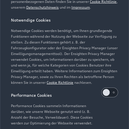
Saisonale Angebote
personenbezogenen Daten finden Sie in unserer
Cookie Richtlinie
,
Plug-in-Hybride
unserem
Datenschutzhinweis
und im
Impressum
.
Gebrauchtwagen
Audi Services
Über Audi
Kundenservice
Finanzierung
Notwendige Cookies
Garantie
Händlersuche
Notwendige Cookies werden benötigt, um Ihnen grundlegende
Aktionen & Angebote
Unternehmen
Audi digital services
Funktionen während der Nutzung der Webseite zur Verfügung zu
Audi Code
stellen. Zu diesen Funktionen gehört z. B. der
Geschäftskunden
Karriere
myAudi
Fahrzeugkonfigurator oder der Ensighten Privacy Manager (unser
Häufige Fragen (FAQ)
Einwilligungsmanagementtool). Der Ensighten Privacy Manager
Investor Relations
verwendet Cookies, um Informationen darüber zu speichern, ob
© 2026 AUDI AG. Alle Rechte vorbehalten
Audi Online Beratung
und wenn ja, für welche Kategorien von Cookies Benutzer ihre
Presse & Media Center
Einwilligung erteilt haben. Weitere Informationen zum Ensighten
Impressum
Rechtliches
Hinweisgebersystem
Online-Terminvereinbarung
Privacy Manager, sowie zu Ihren Rechten als betroffene Person
Datenschutz
Datenschutzinformation
Cookie-Einstellungen
können Sie in unserer
Cookie Richtlinie
nachlesen.
Servicekontakt
Cookie-Richtlinie
Barrierefreiheit
Audi erleben
Performance Cookies
Digital Services Act
EU Data Act
Bordbuch & Bedienungsanleitungen
Newsletter
Performance Cookies sammeln Informationen
Verträge kündigen
darüber, wie unsere Webseite genutzt wird (z. B.
Anzahl der Besuche, Verweildauer). Diese Cookies
1
Die direkten und indirekten Tochtergesellschaften der
werden zur Optimierung der Webseite verwendet.
Volkswagen Financial Services AG erbringen unter dem