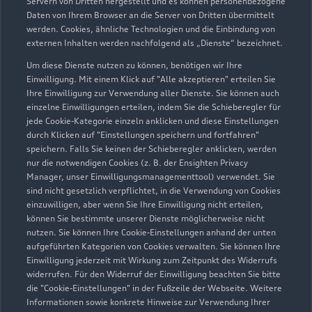
Servern von Dritten hergestellt und es können personenbezogene
Service
Daten von Ihrem Browser an die Server von Dritten übermittelt
Geschlossen
,
öffnet am
Freitag 07:00
werden. Cookies, ähnliche Technologien und die Einbindung von
externen Inhalten werden nachfolgend als „Dienste“ bezeichnet.
Um diese Dienste nutzen zu können, benötigen wir Ihre
Teile- und Zubehörverkauf
Einwilligung. Mit einem Klick auf "Alle akzeptieren" erteilen Sie
Geschlossen
,
öffnet am
Freitag 08:00
Ihre Einwilligung zur Verwendung aller Dienste. Sie können auch
einzelne Einwilligungen erteilen, indem Sie die Schieberegler für
jede Cookie-Kategorie einzeln anklicken und diese Einstellungen
durch Klicken auf "Einstellungen speichern und fortfahren"
speichern. Falls Sie keinen der Schieberegler anklicken, werden
Zurück nach oben
nur die notwendigen Cookies (z. B. der Ensighten Privacy
Manager, unser Einwilligungsmanagementtool) verwendet. Sie
Modelle
sind nicht gesetzlich verpflichtet, in die Verwendung von Cookies
einzuwilligen, aber wenn Sie Ihre Einwilligung nicht erteilen,
können Sie bestimmte unserer Dienste möglicherweise nicht
Kaufen & leasen
nutzen. Sie können Ihre Cookie-Einstellungen anhand der unten
Alle Modelle
aufgeführten Kategorien von Cookies verwalten. Sie können Ihre
Einwilligung jederzeit mit Wirkung zum Zeitpunkt des Widerrufs
Modelle vergleichen
Service & Zubehör
widerrufen. Für den Widerruf der Einwilligung beachten Sie bitte
Neuwagensuche
die "Cookie-Einstellungen" in der Fußzeile der Webseite. Weitere
Elektromodelle
Informationen sowie konkrete Hinweise zur Verwendung Ihrer
Gebrauchtwagensuche
Support